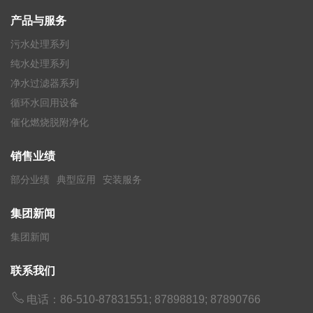
产品与服务
污水处理系列
纯水处理系列
净水过滤器系列
循环水回用设备
催化燃烧脱附净化
销售业绩
部分业绩
典型应用
安装服务
集团新闻
集团新闻
联系我们

电话：86-510-87831551; 87898819; 87890766