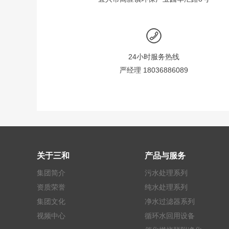
24小时服务热线
严经理 18036886089
关于三和
产品与服务
集团简介
污水处理系列
资质荣誉
纯水处理系列
集团文化
净水过滤器系列
视频中心
循环水回用设备