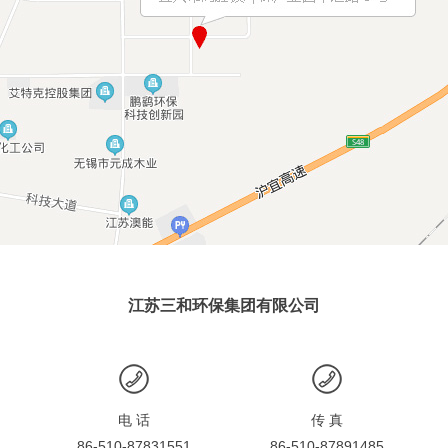
江苏三和环保集团有限公司
电 话
传 真
86-510-87831551
86-510-87891485