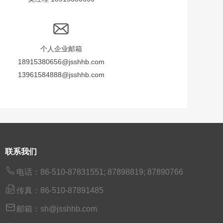
个人企业邮箱
18915380656@jsshhb.com
13961584888@jsshhb.com
联系我们

电话：86-510-87831551; 87898819; 87890766

传真：86-510-87891485

邮箱：sh@jsshhb.com