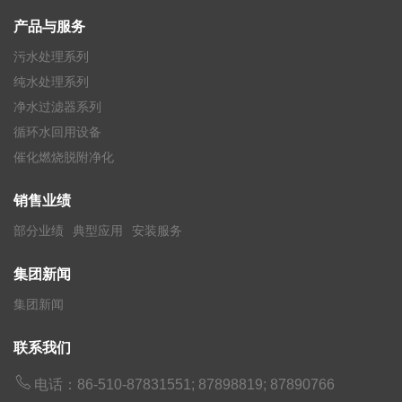
产品与服务
污水处理系列
纯水处理系列
净水过滤器系列
循环水回用设备
催化燃烧脱附净化
销售业绩
部分业绩
典型应用
安装服务
集团新闻
集团新闻
联系我们

电话：86-510-87831551; 87898819; 87890766