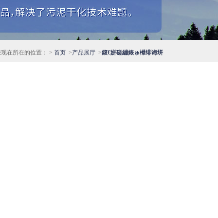
现在所在的位置： >
首页
>
产品展厅
>
鍑€姘磋繃婊ゅ櫒绯诲垪