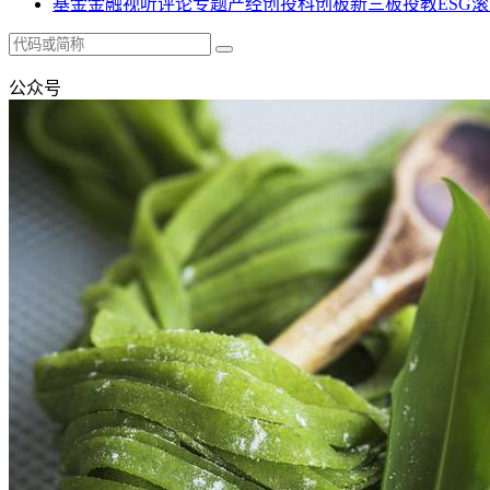
基金
金融
视听
评论
专题
产经
创投
科创板
新三板
投教
ESG
滚
公众号