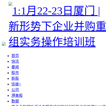
首页
快讯
要闻
股市
新股
信披+
公司
港美股
数据