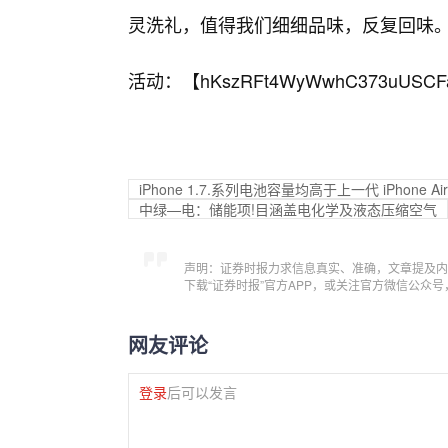
灵洗礼，值得我们细细品味，反复回味
活动：【
hKszRFt4WyWwhC373uUSCF
iPhone 1.7.系列电池容量均高于上一代 iPhone 
中绿—电：储能项!目涵盖电化学及液态压缩空气
声明：证券时报力求信息真实、准确，文章提及内
下载“证券时报”官方APP，或关注官方微信公众
网友评论
登录
后可以发言