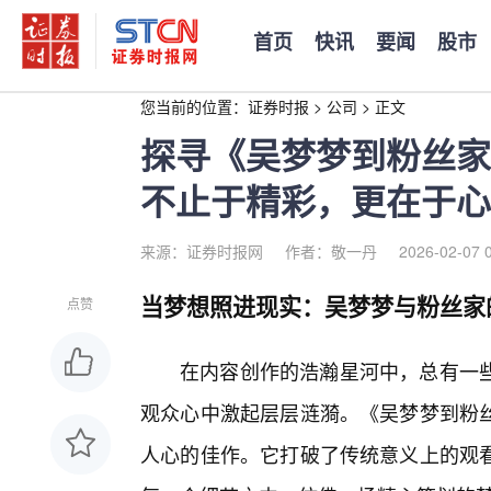
首页
快讯
要闻
股市
您当前的位置：
证券时报
>
公司
>
正文
探寻《吴梦梦到粉丝家
不止于精彩，更在于心
来源：证券时报网
作者：敬一丹
2026-02-07 
当梦想照进现实：吴梦梦与粉丝家
点赞
在内容创作的浩瀚星河中，总有一
观众心中激起层层涟漪。《吴梦梦到粉
人心的佳作。它打破了传统意义上的观