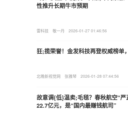
性推升长期牛市预期
雷科技
敬一丹
2026-01-27 01:46:56
狂;揽荣誉！金发科技再登权威榜单
北晚新视觉网
张雅琴
2026-01-28 07:44:56
故意调{低}温卖;毛毯？春秋航空“
22.7亿元，是“国内最赚钱航司”