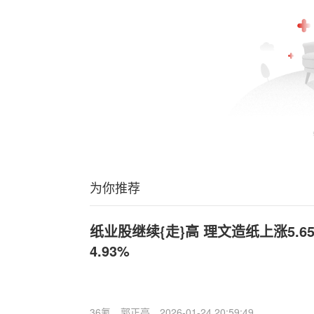
为你推荐
纸业股继续{走}高 理文造纸上涨5.
4.93%
36氪
郭正亮
2026-01-24 20:59:49