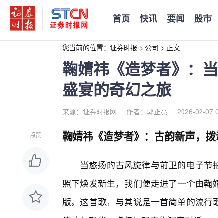
首页
快讯
要闻
股市
您当前的位置：
证券时报
>
公司
>
正文
鞠婧祎《造梦者》：当
盛宴的奇幻之旅
来源：证券时报网
作者：郭正亮
2026-02-07 
鞠婧祎《造梦者》：古韵新声，拨
点赞
当悠扬的古风旋律与前卫的电子节
照下焕发新生，我们便走进了一个由鞠
版。这首歌，与其说是一首简单的流行